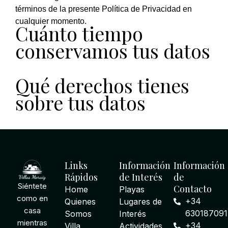
términos de la presente Política de Privacidad en
cualquier momento.
Cuánto tiempo
conservamos tus datos
Qué derechos tienes
sobre tus datos
Links
Información
Información
Rápidos
de Interés
de
Siéntete
Contacto
Home
Playas
como en
+34
Quienes
Lugares de
casa
630187091
Somos
Interés
mientras
+34
Villa
Actividades