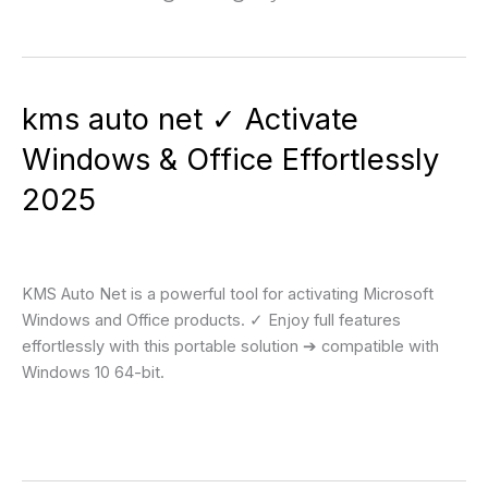
kms
kms auto net ✓ Activate
auto
Windows & Office Effortlessly
net
✓
2025
Activate
Windows
Blog
&
Office
KMS Auto Net is a powerful tool for activating Microsoft
Effortlessly
Windows and Office products. ✓ Enjoy full features
2025
effortlessly with this portable solution ➔ compatible with
Windows 10 64-bit.
Leer más »