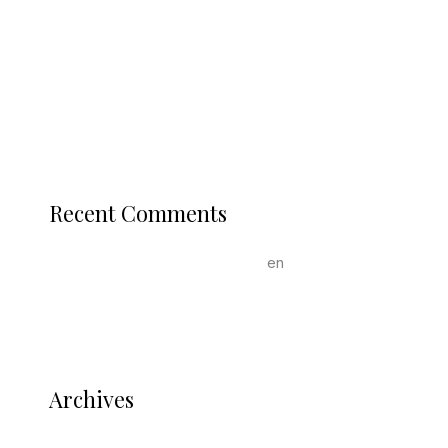
Blog 3
Blog 2
Blog 1
Recent Comments
Un comentarista de WordPress
en
¡Hola, mundo!
Archives