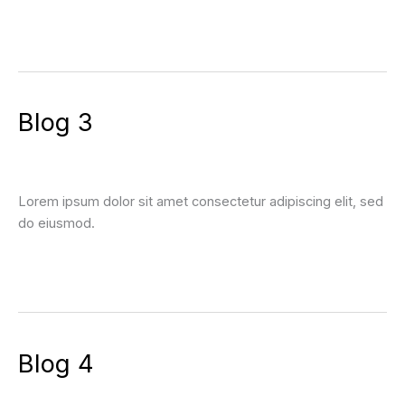
Leer más »
Blog
Blog 3
3
Blog
Lorem ipsum dolor sit amet consectetur adipiscing elit, sed
do eiusmod.
Leer más »
Blog
Blog 4
4