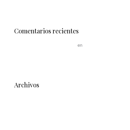
Comentarios recientes
Un comentarista de WordPress
en
¡Hola, mundo!
Archivos
enero 2024
noviembre 2023
febrero 2023