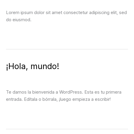
Blog
Lorem ipsum dolor sit amet consectetur adipiscing elit, sed
do eiusmod.
Leer más »
¡Hola,
¡Hola, mundo!
mundo!
1 comentario
/
Blog
Te damos la bienvenida a WordPress. Esta es tu primera
entrada. Edítala o bórrala, ¡luego empieza a escribir!
Leer más »