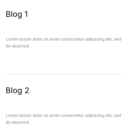
Blog
Blog 1
1
Blog
Lorem ipsum dolor sit amet consectetur adipiscing elit, sed
do eiusmod.
Leer más »
Blog
Blog 2
2
Blog
Lorem ipsum dolor sit amet consectetur adipiscing elit, sed
do eiusmod.