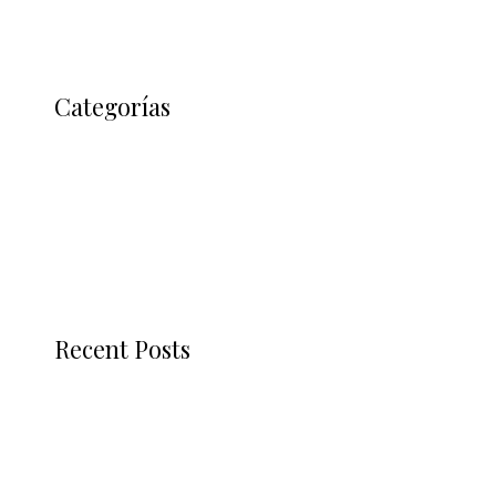
Categorías
Blog
Uncategorized
Recent Posts
kms auto net ✓ Activate Windows & Office
Effortlessly 2025
Blog 4