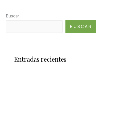
Buscar
BUSCAR
Entradas recientes
kms auto net ✓ Activate Windows & Office
Effortlessly 2025
Blog 4
Blog 3
Blog 2
Blog 1